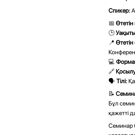
Спикер:
А
Өтетін 
📅
Уақыты
🕒
Өтетін
📍
Конференц
Форма
💻
Қосылу
🔗
Тілі:
Қа
🗣️
Семина
📝
Бұл семи
қажетті 
Семинар 