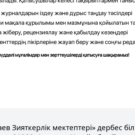
ылады. Қатысушылар келесі тақырыптармен таны
журналдарын іздеу және дұрыс таңдау тәсілдері
 мақала құрылымы мен мазмұнына қойылатын т
 жіберу, рецензиялау және қабылдау кезеңдері
нттердің пікірлеріне жауап беру және соңғы реда
үдделі мұғалімдер мен зерттеушілерді қатысуға шақырамыз!
ев Зияткерлік мектептері» дербес бі