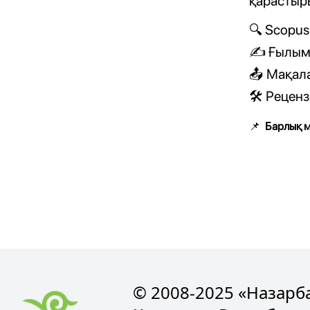
қарастыр
Scopus 
🔍
Ғылыми
✍️
Мақала
📤
Рецензе
🛠
Барлық м
📌
© 2008-2025 «Назарба