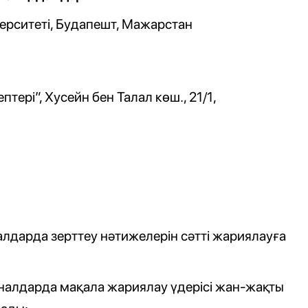
верситеті, Будапешт, Мажарстан
тері”, Хусейн бен Талал көш., 21/1,
дарда зерттеу нәтижелерін сәтті жариялауға
рналдарда мақала жариялау үдерісі жан-жақты