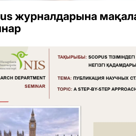
us журналдарына мақал
инар