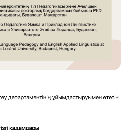
теу департаментінің
ұйымдастыруымен өтетін
ізгі қадамдары