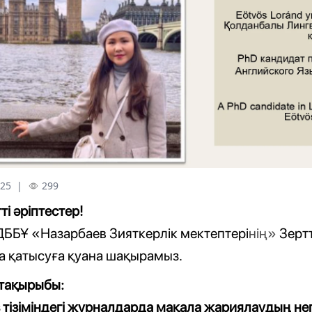
25
|
299
ті әріптестер!
 ДББҰ
«
Назарбаев Зияткерлік мектептері
нің
»
Зерт
а қатысуға қуана шақырамыз.
тақырыбы:
тізіміндегі журналдарда мақала жариялаудың нег