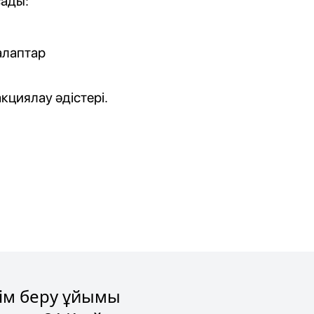
сады:
алаптар
кциялау әдістері.
лім беру ұйымы