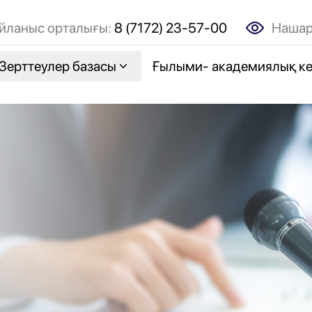
Нашар
йланыс орталығы:
8 (7172) 23-57-00
Зерттеулер базасы
Ғылыми- академиялық к