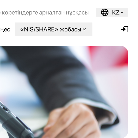
 көретіндерге арналған нұсқасы
KZ
еңес
«NIS/SHARE» жобасы