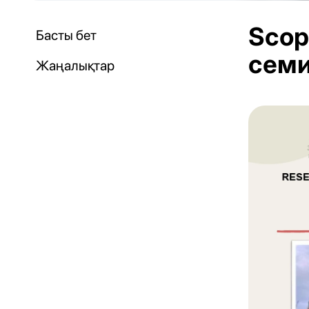
Scop
Басты бет
сем
Жаңалықтар