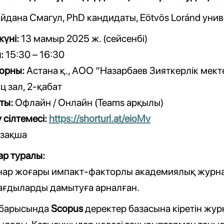
йдана Смагул, PhD кандидаты, Eötvös Loránd уни
к
үні:
13 мамыр 2025 ж. (сейсенбі)
:
15:30 – 16:30
 орны:
Астана қ., АОО “Назарбаев Зияткерлік мектеп
 зал, 2-қабат
ты:
Офлайн / Онлайн (Teams арқылы)
 сілтемесі:
https://shorturl.at/eioMv
зақша
р туралы:
нар жоғары импакт-факторлы академиялық журнал
дағдыларды дамытуға арналған.
барысында
Scopus
деректер базасына кіретін жу